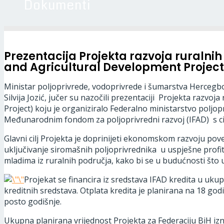
Dokumenti
Prezentacija Projekta razvoja ruralnih
and Agricultural Development Project
Ministar poljoprivrede, vodoprivrede i šumarstva Hercegbo
Silvija Jozić, jučer su nazočili prezentaciji Projekta razv
Project) koju je organiziralo Federalno ministarstvo poljo
Međunarodnim fondom za poljoprivredni razvoj (IFAD) s ci
Glavni cilj Projekta je doprinijeti ekonomskom razvoju pov
uključivanje siromašnih poljoprivrednika u uspješne profit
mladima iz ruralnih područja, kako bi se u budućnosti što u
Projekat se financira iz sredstava IFAD kredita u uk
kreditnih sredstava. Otplata kredita je planirana na 18 god
posto godišnje.
Ukupna planirana vrijednost Projekta za Federaciju BiH izno