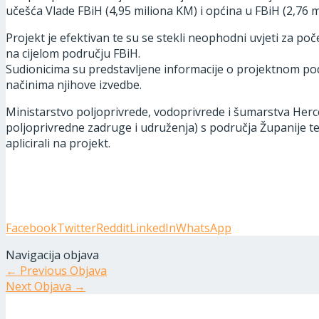
učešća Vlade FBiH (4,95 miliona KM) i općina u FBiH (2,76 mi
Projekt je efektivan te su se stekli neophodni uvjeti za po
na cijelom području FBiH.
Sudionicima su predstavljene informacije o projektnom po
načinima njihove izvedbe.
Ministarstvo poljoprivrede, vodoprivrede i šumarstva Her
poljoprivredne zadruge i udruženja) s područja Županije te
aplicirali na projekt.
Facebook
Twitter
Reddit
LinkedIn
WhatsApp
Navigacija objava
←
Previous Objava
Next Objava
→