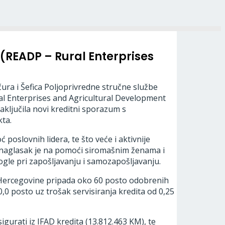
 (READP – Rural Enterprises
ra i Šefica Poljoprivredne stručne službe
ural Enterprises and Agricultural Development
aključila novi kreditni sporazum s
ta.
oslovnih lidera, te što veće i aktivnije
an naglasak je na pomoći siromašnim ženama i
mogle pri zapošljavanju i samozapošljavanju.
i Hercegovine pripada oko 60 posto odobrenih
,0 posto uz trošak servisiranja kredita od 0,25
gurati iz IFAD kredita (13.812.463 KM), te