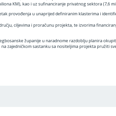
liona KM), kao i uz sufinanciranje privatnog sektora (7,6 mil
četak provođenja u unaprijed definiranim klasterima i identif
dručju, ciljevima i proračunu projekta, te izvorima finan
cegbosanske županije u naradnome razdoblju planira okupiti
 na zajedničkom sastanku sa nositeljima projekta pružiti sve