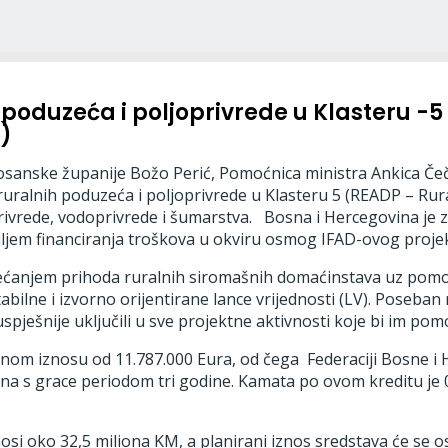
 poduzeća i poljoprivrede u Klasteru -5
)
sanske županije Božo Perić, Pomoćnica ministra Ankica Čeču
oja ruralnih poduzeća i poljoprivrede u Klasteru 5 (READP – R
privrede, vodoprivrede i šumarstva. Bosna i Hercegovina je z
ljem financiranja troškova u okviru osmog IFAD-ovog projek
ećanjem prihoda ruralnih siromašnih domaćinstava uz pomoć p
abilne i izvorno orijentirane lance vrijednosti (LV). Poseb
spješnije uključili u sve projektne aktivnosti koje bi im po
upnom iznosu od 11.787.000 Eura, od čega Federaciji Bosne 
ina s grace periodom tri godine. Kamata po ovom kreditu je 0
si oko 32,5 miliona KM, a planirani iznos sredstava će se osi