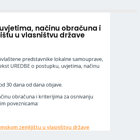
, uvjetima, načinu obračuna i
ištu u vlasništvu države
 ovlaštene predstavnike lokalne samouprave,
a tekst UREDBE o postupku, uvjetima, načinu
 od 30 dana od dana objave.
inu obračuna i kriterijima za osnivanju
nim poveznicama:
šumskom zemljištu u vlasništvu države