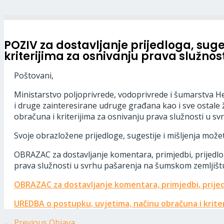
POZIV za dostavljanje prijedloga, suge
kriterijima za osnivanju prava služno
Poštovani,
Ministarstvo poljoprivrede, vodoprivrede i šumarstva 
i druge zainteresirane udruge građana kao i sve ostale 
obračuna i kriterijima za osnivanju prava služnosti u s
Svoje obrazložene prijedloge, sugestije i mišljenja mož
OBRAZAC za dostavljanje komentara, primjedbi, prijedlo
prava služnosti u svrhu pašarenja na šumskom zemljišt
OBRAZAC za dostavljanje komentara, primjedbi, prijed
UREDBA o postupku, uvjetima, načinu obračuna i kriter
←
Previous Objava