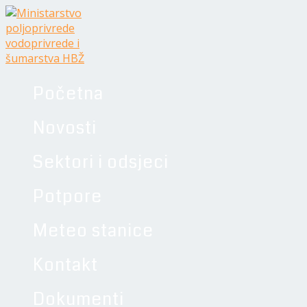
Skip
Navigacija
to
objava
content
Početna
Novosti
Sektori i odsjeci
Potpore
Meteo stanice
Kontakt
Dokumenti