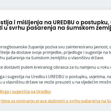
stija i mišljenja na UREDBU o postupku
sti u svrhu pašarenja na šumskom zemlj
Hercegbosanske županije poziva svu zainteresiranu javnost,
žitelje da dostave svoje primjedbe, prijedloge i sugestije n
vrhu pašarenja na šumskom zemljištu u vlasništvu države.
ete dostaviti putem kreiranog obrasca za tu namjenu u roku
ga i sugestija na Uredbu
i
UREDBU o postupku, uvjetima, nač
u u vlasništvu države se može preuzeti u na sljedećim mrež
loga i sugestija na Uredbu
ijima za osnivanju prava služnosti u svrhu pašarenja na 