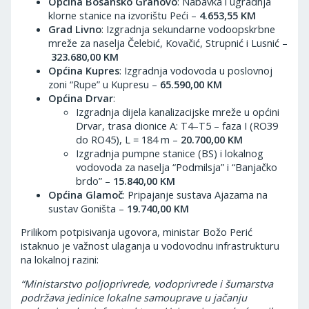
Općina Bosansko Grahovo
: Nabavka i ugradnja
klorne stanice na izvorištu Peći –
4.653,55 KM
Grad Livno
: Izgradnja sekundarne vodoopskrbne
mreže za naselja Čelebić, Kovačić, Strupnić i Lusnić –
323.680,00 KM
Općina Kupres
: Izgradnja vodovoda u poslovnoj
zoni “Rupe” u Kupresu –
65.590,00 KM
Općina Drvar
:
Izgradnja dijela kanalizacijske mreže u općini
Drvar, trasa dionice A: T4–T5 – faza I (RO39
do RO45), L = 184 m –
20.700,00 KM
Izgradnja pumpne stanice (BS) i lokalnog
vodovoda za naselja “Podmilsja” i “Banjačko
brdo” –
15.840,00 KM
Općina Glamoč
: Pripajanje sustava Ajazama na
sustav Goništa –
19.740,00 KM
Prilikom potpisivanja ugovora, ministar Božo Perić
istaknuo je važnost ulaganja u vodovodnu infrastrukturu
na lokalnoj razini:
“Ministarstvo poljoprivrede, vodoprivrede i šumarstva
podržava jedinice lokalne samouprave u jačanju