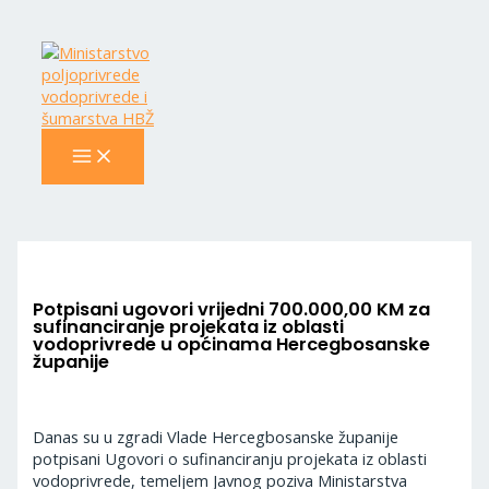
MAIN
Skip
Navigacija
MENU
to
objava
content
Potpisani ugovori vrijedni 700.000,00 KM za
sufinanciranje projekata iz oblasti
vodoprivrede u općinama Hercegbosanske
županije
Danas su u zgradi Vlade Hercegbosanske županije
potpisani Ugovori o sufinanciranju projekata iz oblasti
vodoprivrede, temeljem Javnog poziva Ministarstva