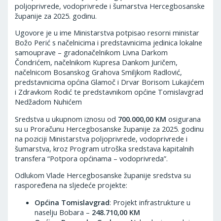
poljoprivrede, vodoprivrede i šumarstva Hercegbosanske
županije za 2025. godinu.
Ugovore je u ime Ministarstva potpisao resorni ministar
Božo Perić s načelnicima i predstavnicima jedinica lokalne
samouprave – gradonačelnikom Livna Darkom
Čondrićem, načelnikom Kupresa Dankom Juričem,
načelnicom Bosanskog Grahova Smiljkom Radlović,
predstavnicima općina Glamoč i Drvar Borisom Lukajićem
i Zdravkom Rodić te predstavnikom općine Tomislavgrad
Nedžadom Nuhićem
Sredstva u ukupnom iznosu od
700.000,00 KM
osigurana
su u Proračunu Hercegbosanske županije za 2025. godinu
na poziciji Ministarstva poljoprivrede, vodoprivrede i
šumarstva, kroz Program utroška sredstava kapitalnih
transfera “Potpora općinama – vodoprivreda”.
Odlukom Vlade Hercegbosanske županije sredstva su
raspoređena na sljedeće projekte:
Općina Tomislavgrad
: Projekt infrastrukture u
naselju Bobara –
248.710,00 KM