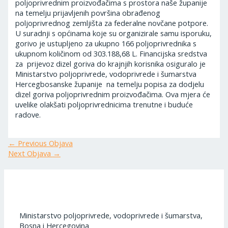
poljoprivrednim proizvođačima s prostora naše županije
na temelju prijavljenih površina obrađenog
poljoprivrednog zemljišta za federalne novčane potpore.
U suradnji s općinama koje su organizirale samu isporuku,
gorivo je ustupljeno za ukupno 166 poljoprivrednika s
ukupnom količinom od 303.188,68 L. Financijska sredstva
za prijevoz dizel goriva do krajnjih korisnika osiguralo je
Ministarstvo poljoprivrede, vodoprivrede i šumarstva
Hercegbosanske županije na temelju popisa za dodjelu
dizel goriva poljoprivrednim proizvođačima. Ova mjera će
uvelike olakšati poljoprivrednicima trenutne i buduće
radove.
←
Previous Objava
Next Objava
→
Ministarstvo poljoprivrede, vodoprivrede i šumarstva,
Bosna i Hercegovina