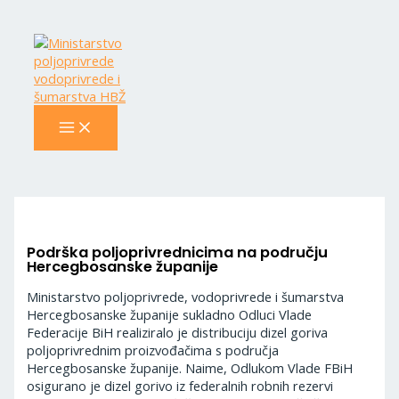
MAIN
Skip
Navigacija
MENU
to
objava
content
Podrška poljoprivrednicima na području
Hercegbosanske županije
Ministarstvo poljoprivrede, vodoprivrede i šumarstva
Hercegbosanske županije sukladno Odluci Vlade
Federacije BiH realiziralo je distribuciju dizel goriva
poljoprivrednim proizvođačima s područja
Hercegbosanske županije. Naime, Odlukom Vlade FBiH
osigurano je dizel gorivo iz federalnih robnih rezervi