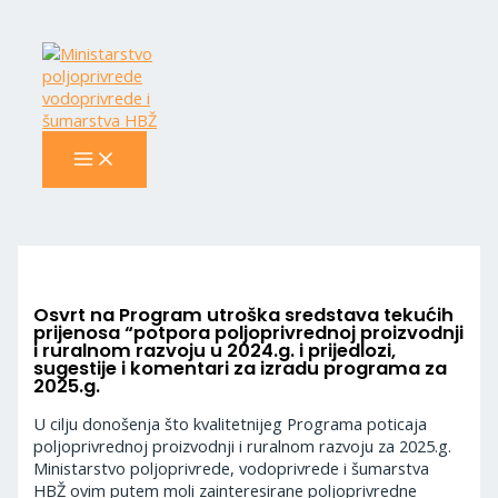
MAIN
Skip
Navigacija
MENU
to
objava
content
Osvrt na Program utroška sredstava tekućih
prijenosa “potpora poljoprivrednoj proizvodnji
i ruralnom razvoju u 2024.g. i prijedlozi,
sugestije i komentari za izradu programa za
2025.g.
U cilju donošenja što kvalitetnijeg Programa poticaja
poljoprivrednoj proizvodnji i ruralnom razvoju za 2025.g.
Ministarstvo poljoprivrede, vodoprivrede i šumarstva
HBŽ ovim putem moli zainteresirane poljoprivredne