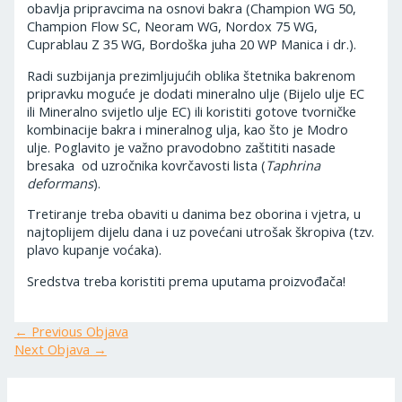
obavlja pripravcima na osnovi bakra (Champion WG 50,
Champion Flow SC, Neoram WG, Nordox 75 WG,
Cuprablau Z 35 WG, Bordoška juha 20 WP Manica i dr.).
Radi suzbijanja prezimljujućih oblika štetnika bakrenom
pripravku moguće je dodati mineralno ulje (Bijelo ulje EC
ili Mineralno svijetlo ulje EC) ili koristiti gotove tvorničke
kombinacije bakra i mineralnog ulja, kao što je Modro
ulje. Poglavito je važno pravodobno zaštititi nasade
bresaka od uzročnika kovrčavosti lista (
Taphrina
deformans
).
Tretiranje treba obaviti u danima bez oborina i vjetra, u
najtoplijem dijelu dana i uz povećani utrošak škropiva (tzv.
plavo kupanje voćaka).
Sredstva treba koristiti prema uputama proizvođača!
←
Previous Objava
Next Objava
→