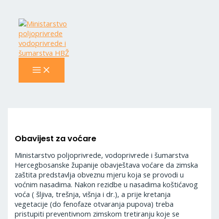
MAIN
Skip
Navigacija
MENU
to
objava
content
Obavijest za voćare
Ministarstvo poljoprivrede, vodoprivrede i šumarstva
Hercegbosanske županije obavještava voćare da zimska
zaštita predstavlja obveznu mjeru koja se provodi u
voćnim nasadima. Nakon rezidbe u nasadima koštićavog
voća ( šljiva, trešnja, višnja i dr.), a prije kretanja
vegetacije (do fenofaze otvaranja pupova) treba
pristupiti preventivnom zimskom tretiranju koje se