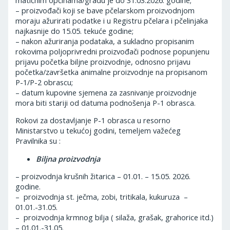
– proizvođači koji se bave pčelarskom proizvodnjom
moraju ažurirati podatke i u Registru pčelara i pčelinjaka
najkasnije do 15.05. tekuće godine;
– nakon ažuriranja podataka, a sukladno propisanim
rokovima poljoprivredni proizvođači podnose popunjenu
prijavu početka biljne proizvodnje, odnosno prijavu
početka/završetka animalne proizvodnje na propisanom
P-1/P-2 obrascu;
– datum kupovine sjemena za zasnivanje proizvodnje
mora biti stariji od datuma podnošenja P-1 obrasca.
Rokovi za dostavljanje P-1 obrasca u resorno
Ministarstvo u tekućoj godini, temeljem važećeg
Pravilnika su :
Biljna proizvodnja
– proizvodnja krušnih žitarica – 01.01. – 15.05. 2026.
godine.
– proizvodnja st. ječma, zobi, tritikala, kukuruza –
01.01.-31.05.
– proizvodnja krmnog bilja ( silaža, grašak, grahorice itd.)
– 01.01.-31.05.