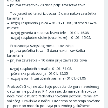
u turnus
– prijava završetka- 20 dana prije završetka tova
– Tov junadi od teladi iz uvoza- 5 dana nakon završetka
karantena
– uzgoj rasplodnih junica – 01.01.-15.08. ; starosti 14-26
mjeseci
– uzgoj goveda u sustavu krava tele – 01.01.-15.08.
– uzgoj rasplodne stoke (ovce, koze) – 01.01.-15.05.
– Proizvodnja svinjskog mesa – tov svinja:
– prijava početka tova – 5 dana nakon završetka
karantene
– prijava završetka – 10 dana prije završetka tova
– uzgoj rasplodnih krmača- 01.01.-31.05.
– pčelarska proizvodnja- 01.01.-15.05.
– uzgoj izvornih zaštićenih pasmina- 01.01.-01.06.
Proizvođači koji ne ažuriraju podatke do gore navedenog
datuma i ne podnesu P-1 obrazac do navedenih rokova
neće moći ostvariti federalnu novčanu potporu temeljem
važećeg Pravilnika o načinu i uvjetima ostvarenja novčane
potpore po modelu poticaja proizvodnji („Službene