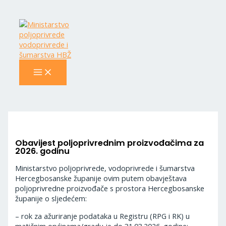
MAIN
Skip
Navigacija
MENU
to
objava
content
Obavijest poljoprivrednim proizvođačima za
2026. godinu
Ministarstvo poljoprivrede, vodoprivrede i šumarstva
Hercegbosanske županije ovim putem obavještava
poljoprivredne proizvođače s prostora Hercegbosanske
županije o sljedećem:
– rok za ažuriranje podataka u Registru (RPG i RK) u
matičnim općinama/gradu je do 31.03.2026. godine;