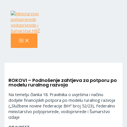
MAIN
Skip
Navigacija
MENU
to
objava
content
ROKOVI – Podnošenje zahtjeva za potporu po
modelu ruralnog razvoja
Na temelju članka 18. Pravilnika o uvjetima i načinu
dodjele financijskih potpora po modelu ruralnog razvoja
(„Službene novine Federacije BiH“ broj 52/23), Federalno
ministarstvo poljoprivrede, vodoprivrede i Šumarstvo
izdaje
OBAVIJEST