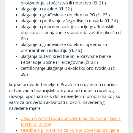
proizvodnju, stočarstvo ili ribarstvo (čl. 21.)
ulaganje u rasplod (čl. 22.)
ulaganje u građevinske objekte na PG (čl. 23.)
ulaganje u podizanje višegodišnjih nasada (čl. 24.)
ulaganje u pripremu za legalizaciju građevinskih
objekata i ispunjavanje standarda zaštite okoliša (čl.
25.)
ulaganje u građevinske objekte i opremu za
prehrambenu industriju (čl. 26.)
ulaganja putem kreditne linije Razvojne banke
Federacije Bosne i Hercegovine (čl. 27.)
certificiranje ulaganja u ekološku proizvodnju (čl.
28.)
koji se provode temeljem Pravilnika o uvjetima i načinu
ostvarivanja financijskih potpora po modelu ruralnog
razvoja, upoznati se s dolje navedenim propisima koji su
važni za provedbu aktivnosti u okviru navedenog.
navedene mjere:
Zakon o zaštiti dobrobiti životinja (Službeni glasnik
BiH broj 25/09)
Uredba o projektima za koje je obvezna procjena