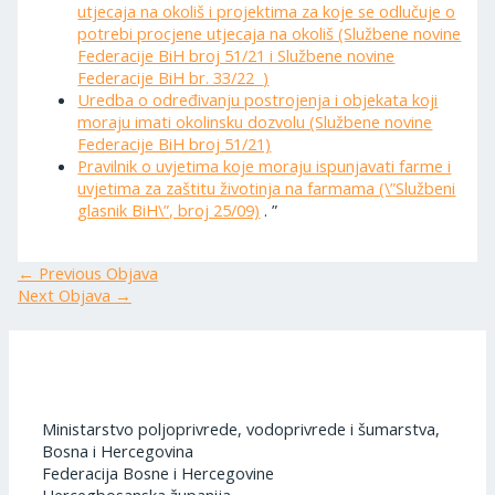
utjecaja na okoliš i projektima za koje se odlučuje o
potrebi procjene utjecaja na okoliš (Službene novine
Federacije BiH broj 51/21 i Službene novine
Federacije BiH br. 33/22
)
Uredba o određivanju postrojenja i objekata koji
moraju imati okolinsku dozvolu (Službene novine
Federacije BiH broj 51/21)
Pravilnik o uvjetima koje moraju ispunjavati farme i
uvjetima za zaštitu životinja na farmama (\”Službeni
glasnik BiH\”, broj 25/09)
. ”
←
Previous Objava
Next Objava
→
Ministarstvo poljoprivrede, vodoprivrede i šumarstva,
Bosna i Hercegovina
Federacija Bosne i Hercegovine