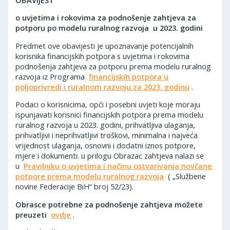
o uvjetima i rokovima za podnošenje zahtjeva za
potporu po modelu ruralnog razvoja
u 2023. godini
Predmet ove obavijesti je upoznavanje potencijalnih
korisnika financijskih potpora s uvjetima i rokovima
podnošenja zahtjeva za potporu prema modelu ruralnog
razvoja iz Programa
financijskih potpora u
poljoprivredi i ruralnom razvoju za 2023. godinu
.
Podaci o korisnicima, opći i posebni uvjeti koje moraju
ispunjavati korisnici financijskih potpora prema modelu
ruralnog razvoja u 2023. godini, prihvatljiva ulaganja,
prihvatljivi i neprihvatljivi troškovi, minimalna i najveća
vrijednost ulaganja, osnovni i dodatni iznos potpore,
mjere i dokumenti. u prilogu Obrazac zahtjeva nalazi se
u
Pravilniku o uvjetima i načinu ostvarivanja novčane
potpore prema modelu ruralnog razvoja
( „Službene
novine Federacije BiH“ broj 52/23).
Obrasce potrebne za podnošenje zahtjeva možete
preuzeti
ovdje
.