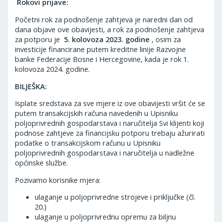
Rokovi prijave:
Početni rok za podnošenje zahtjeva je naredni dan od
dana objave ove obavijesti, a rok za podnošenje zahtjeva
za potporu je
5. kolovoza 2023. godine
, osim za
investicije financirane putem kreditne linije Razvojne
banke Federacije Bosne i Hercegovine, kada je rok 1.
kolovoza 2024. godine.
BILJEŠKA:
Isplate sredstava za sve mjere iz ove obavijesti vršit će se
putem transakcijskih računa navedenih u Upisniku
poljoprivrednih gospodarstava i naručitelja Svi klijenti koji
podnose zahtjeve za financijsku potporu trebaju ažurirati
podatke o transakcijskom računu u Upisniku
poljoprivrednih gospodarstava i naručitelja u nadležne
općinske službe.
Pozivamo korisnike mjera:
ulaganje u poljoprivredne strojeve i priključke (čl.
20.)
ulaganje u poljoprivrednu opremu za biljnu