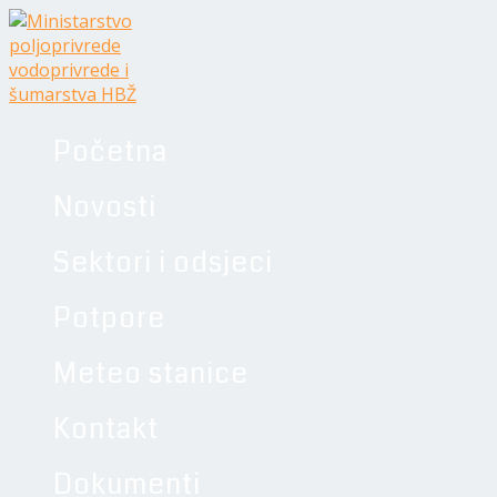
Skip
Navigacija
to
objava
content
Početna
Novosti
Sektori i odsjeci
Potpore
Meteo stanice
Kontakt
Dokumenti