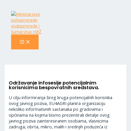
MAIN
Skip
Navigacija
MENU
to
objava
content
Održavanje infosesije potencijalnim
korisnicima bespovratnih sredstava.
U cilju informiranja šireg kruga potencijalnih korisnika
ovog Javnog poziva, EU4AGRI planira organizaciju
nekoliko informativnih sastanaka po gradovima i
općinama na kojima bismo prezentirali detalje ovog
javnog poziva zainteresiranim osobama, vlasnicima
zadruga, obrta, mikro, malih i srednjih poduzeća iz