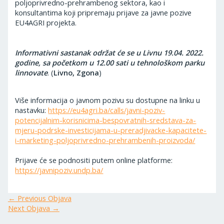
poljoprivredno-prehrambenog sektora, kao i
konsultantima koji pripremaju prijave za javne pozive
EU4AGRI projekta.
Informativni sastanak održat će se u Livnu 19.04. 2022.
godine, sa početkom u 12.00 sati
u tehnološkom parku
linnovate
. (
Livno, Zgona
)
Više informacija o javnom pozivu su dostupne na linku u
nastavku:
https://eu4agri.ba/calls/javni-poziv-
potencijalnim-korisnicima-bespovratnih-sredstava-za-
mjeru-podrske-investicijama-u-preradjivacke-kapacitete-
i-marketing-poljoprivredno-prehrambenih-proizvoda/
Prijave će se podnositi putem online platforme:
https://javnipoziv.undp.ba/
←
Previous Objava
Next Objava
→