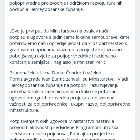
poljoprivredne proizvodnje i održivom razvoju ruralnih
područja Hercegbosanske županije.
„Ovo je prvi put da Ministarstvo na ovakav način
potpisuje ugovore s jedinicama lokalne samouprave, čime
potvrđujemo našu opredijeljenost da kroz partnerstvo s
gradovima i općinama ulažemo u projekte koji izravno
poboljšavaju uvjete za poljoprivrednike i racionalno
korištenje zemljišta“, naglasio je ministar Perić.
Gradonačelnik Livna Darko Čondrić i načelnik
Tomislavgrada Ivan Buntić zahvalili su Ministarstvu i Vladi
Hercegbosanske županije na potpori i razumijevanju
potreba lokalnih zajednica, ističući kako će potpisani
ugovori omogućiti provedbu projekata od iznimne
važnosti za poljoprivrednike i ukupni razvoj poljoprivredne
infrastrukture.
Potpisivanjem ovih ugovora Ministarstvo nastavlja
provoditi aktivnosti predviđene Programom utroška
sredstava tekućih prijenosa „Poticaji za projekte u
poljoprivredi“, s ciljem osnaživanja poljoprivrednog