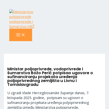
MAIN
Skip
Navigacija
MENU
to
objava
content
Ministar poljoprivrede, vodoprivrede i
šumarstva Božo Perić potpisao ugovore o
sufinanciranju projekata uređenja
poljoprivrednog zemljišta u Livnu i
Tomislavgradu
U zgradi Vlade Hercegbosanske županije danas, 7.
listopada 2025. godine, potpisani su ugovori o
sufinanciranju projekata uređenja poljoprivrednog
zemljišta između Ministarstva poljoprivrede,