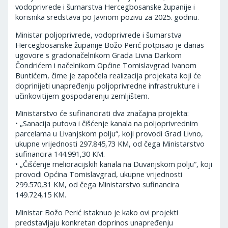
vodoprivrede i šumarstva Hercegbosanske županije i
korisnika sredstava po Javnom pozivu za 2025. godinu.
Ministar poljoprivrede, vodoprivrede i šumarstva
Hercegbosanske županije Božo Perić potpisao je danas
ugovore s gradonačelnikom Grada Livna Darkom
Čondrićem i načelnikom Općine Tomislavgrad Ivanom
Buntićem, čime je započela realizacija projekata koji će
doprinijeti unapređenju poljoprivredne infrastrukture i
učinkovitijem gospodarenju zemljištem.
Ministarstvo će sufinancirati dva značajna projekta:
• „Sanacija putova i čišćenje kanala na poljoprivrednim
parcelama u Livanjskom polju“, koji provodi Grad Livno,
ukupne vrijednosti 297.845,73 KM, od čega Ministarstvo
sufinancira 144.991,30 KM.
• „Čišćenje melioracijskih kanala na Duvanjskom polju“, koji
provodi Općina Tomislavgrad, ukupne vrijednosti
299.570,31 KM, od čega Ministarstvo sufinancira
149.724,15 KM.
Ministar Božo Perić istaknuo je kako ovi projekti
predstavljaju konkretan doprinos unapređenju