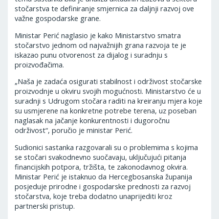
stočarstva te definiranje smjernica za daljnji razvoj ove
važne gospodarske grane.
Ministar Perić naglasio je kako Ministarstvo smatra
stočarstvo jednom od najvažnijih grana razvoja te je
iskazao punu otvorenost za dijalog i suradnju s
proizvođačima.
„Naša je zadaća osigurati stabilnost i održivost stočarske
proizvodnje u okviru svojih mogućnosti. Ministarstvo će u
suradnji s Udrugom stočara raditi na kreiranju mjera koje
su usmjerene na konkretne potrebe terena, uz poseban
naglasak na jačanje konkurentnosti i dugoročnu
održivost“, poručio je ministar Perić.
Sudionici sastanka razgovarali su o problemima s kojima
se stočari svakodnevno suočavaju, uključujući pitanja
financijskih potpora, tržišta, te zakonodavnog okvira.
Ministar Perić je istaknuo da Hercegbosanska županija
posjeduje prirodne i gospodarske prednosti za razvoj
stočarstva, koje treba dodatno unaprijediti kroz
partnerski pristup.