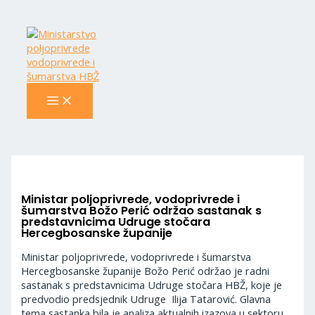
MAIN
Skip
Navigacija
MENU
to
objava
content
Ministar poljoprivrede, vodoprivrede i
šumarstva Božo Perić održao sastanak s
predstavnicima Udruge stočara
Hercegbosanske županije
Ministar poljoprivrede, vodoprivrede i šumarstva
Hercegbosanske županije Božo Perić održao je radni
sastanak s predstavnicima Udruge stočara HBŽ, koje je
predvodio predsjednik Udruge Ilija Tatarović. Glavna
tema sastanka bila je analiza aktualnih izazova u sektoru