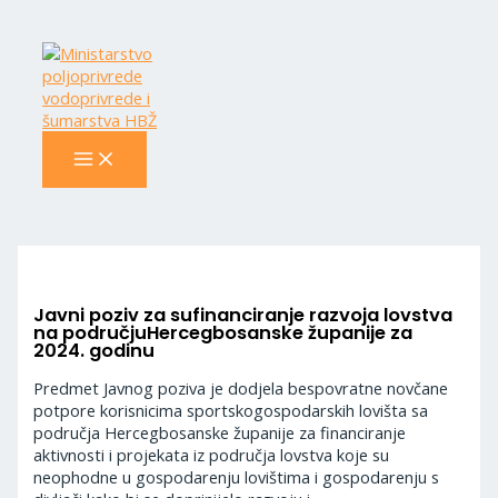
MAIN
Skip
Navigacija
MENU
to
objava
content
Javni poziv za sufinanciranje razvoja lovstva
na područjuHercegbosanske županije za
2024. godinu
Predmet Javnog poziva je dodjela bespovratne novčane
potpore korisnicima sportskogospodarskih lovišta sa
područja Hercegbosanske županije za financiranje
aktivnosti i projekata iz područja lovstva koje su
neophodne u gospodarenju lovištima i gospodarenju s