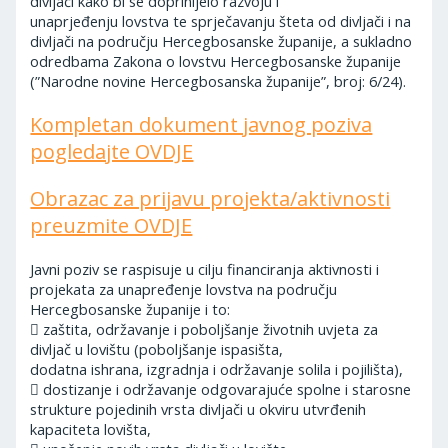
divljači kako bi se doprinijelo razvoju i
unaprjeđenju lovstva te sprječavanju šteta od divljači i na
divljači na području Hercegbosanske županije, a sukladno
odredbama Zakona o lovstvu Hercegbosanske županije
(”Narodne novine Hercegbosanska županije”, broj: 6/24).
Kompletan dokument javnog poziva
pogledajte OVDJE
Obrazac za prijavu projekta/aktivnosti
preuzmite OVDJE
Javni poziv se raspisuje u cilju financiranja aktivnosti i
projekata za unapređenje lovstva na području
Hercegbosanske županije i to:
 zaštita, održavanje i poboljšanje životnih uvjeta za
divljač u lovištu (poboljšanje ispasišta,
dodatna ishrana, izgradnja i održavanje solila i pojilišta),
 dostizanje i održavanje odgovarajuće spolne i starosne
strukture pojedinih vrsta divljači u okviru utvrđenih
kapaciteta lovišta,