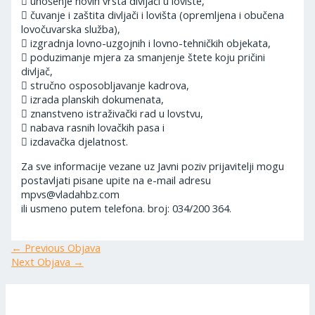
 unošenje novih vrsta divljači u lovište,
 čuvanje i zaštita divljači i lovišta (opremljena i obučena
lovočuvarska služba),
 izgradnja lovno-uzgojnih i lovno-tehničkih objekata,
 poduzimanje mjera za smanjenje štete koju pričini
divljač,
 stručno osposobljavanje kadrova,
 izrada planskih dokumenata,
 znanstveno istraživački rad u lovstvu,
 nabava rasnih lovačkih pasa i
 izdavačka djelatnost.
Za sve informacije vezane uz Javni poziv prijavitelji mogu
postavljati pisane upite na e-mail adresu
mpvs@vladahbz.com
ili usmeno putem telefona. broj: 034/200 364.
←
Previous Objava
Next Objava
→