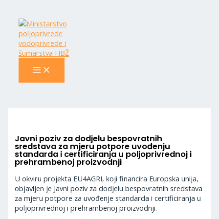
MAIN
Skip
Navigacija
MENU
to
objava
content
Javni poziv za dodjelu bespovratnih
sredstava za mjeru potpore uvođenju
standarda i certificiranja u poljoprivrednoj i
prehrambenoj proizvodnji
U okviru projekta EU4AGRI, koji financira Europska unija,
objavljen je Javni poziv za dodjelu bespovratnih sredstava
za mjeru potpore za uvođenje standarda i certificiranja u
poljoprivrednoj i prehrambenoj proizvodnji.