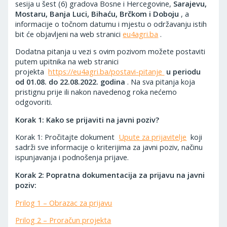
sesija u šest (6) gradova Bosne i Hercegovine,
Sarajevu,
Mostaru, Banja Luci, Bihaću, Brčkom i Doboju
, a
informacije o točnom datumu i mjestu o održavanju istih
bit će objavljeni na web stranici
eu4agri.ba
.
Dodatna pitanja u vezi s ovim pozivom možete postaviti
putem upitnika na web stranici
projekta
https://eu4agri.ba/postavi-pitanje
u periodu
od 01.08. do 22.08.2022. godina
. Na sva pitanja koja
pristignu prije ili nakon navedenog roka nećemo
odgovoriti.
Korak 1: Kako se prijaviti na javni poziv?
Korak 1: Pročitajte dokument
Upute za prijavitelje
koji
sadrži sve informacije o kriterijima za javni poziv, načinu
ispunjavanja i podnošenja prijave.
Korak 2: Popratna dokumentacija za prijavu na javni
poziv:
Prilog 1 – Obrazac za prijavu
Prilog 2 – Proračun projekta