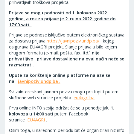
prihvatljivih troškova projekta.
Prijave se mogu podnositi od 1. kolovoza 2022.
godine, a rok za prijave je 2. rujna 2022. godine do
17:00 sati.
Prijave se podnose isključivo putem elektroničkog sustava
za dostavu prijava
https://javnipoziv.undp.ba/
kojeg
osigurava EU4AGRI projekt. Slanje prijava u bilo kojem
drugom formatu (e-mail, pošta, fax, itd.)
nije
prihvatljivo i prijave dostavljene na ovaj način neće se
razmatrati.
Upute za korištenje online platforme nalaze se
na:
javnipoziv.undp.ba
.
Svi zainteresirani javnom pozivu mogu pristupiti putem
službene web stranice projekta
eu4agri.ba
.
Prva online INFO sesija održat će se u ponedjeljak,
1.
kolovoza u 14:00 sati
putem Facebook
stranice
EU4AGRI
.
Osim toga, u narednom periodu bit će organiziran niz info