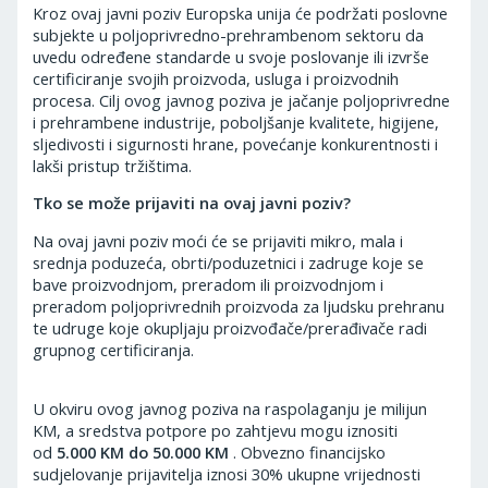
Kroz ovaj javni poziv Europska unija će podržati poslovne
subjekte u poljoprivredno-prehrambenom sektoru da
uvedu određene standarde u svoje poslovanje ili izvrše
certificiranje svojih proizvoda, usluga i proizvodnih
procesa. Cilj ovog javnog poziva je jačanje poljoprivredne
i prehrambene industrije, poboljšanje kvalitete, higijene,
sljedivosti i sigurnosti hrane, povećanje konkurentnosti i
lakši pristup tržištima.
Tko se može prijaviti na ovaj javni poziv?
Na ovaj javni poziv moći će se prijaviti mikro, mala i
srednja poduzeća, obrti/poduzetnici i zadruge koje se
bave proizvodnjom, preradom ili proizvodnjom i
preradom poljoprivrednih proizvoda za ljudsku prehranu
te udruge koje okupljaju proizvođače/prerađivače radi
grupnog certificiranja.
U okviru ovog javnog poziva na raspolaganju je milijun
KM, a sredstva potpore po zahtjevu mogu iznositi
od
5.000 KM do 50.000 KM
. Obvezno financijsko
sudjelovanje prijavitelja iznosi 30% ukupne vrijednosti