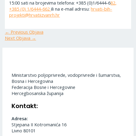
15:00 sati na brojevima telefona: +385 (0)1/6444-6
82,
+385 (0) 1/6444-662
ili na e-mail adresu:
hrvati-bih-
projekti@hrvatiizvanrh.hr
←
Previous Objava
Next Objava
→
Ministarstvo poljoprivrede, vodoprivrede i šumarstva,
Bosna i Hercegovina
Federacija Bosne i Hercegovine
Hercegbosanska županija
Kontakt:
Adresa:
Stjepana II Kotromanića 16
Livno 80101