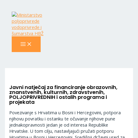
MAIN
Skip
Navigacija
MENU
to
objava
content
Javni natječaj za financiranje obrazovnih,
znanstvenih, kulturnih, zdravstvenih,
POLJOPRIVREDNIH i ostalih programa i
projekata
Povezivanje s Hrvatima u Bosni i Hercegovini, potpora
njihovu povratku i ostanku te očuvanje njihove pune
jednakopravnosti jedan je od interesa Republike
Hrvatske. U tom cilju, nastavljajući pružati potporu
Hrvatima u Bosni i Hercegovini, Središnji državni ured za