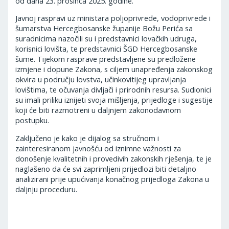
od dana 23. prosinca 2025. godine.
Javnoj raspravi uz ministara poljoprivrede, vodoprivrede i
šumarstva Hercegbosanske županije Božu Perića sa
suradnicima nazočili su i predstavnici lovačkih udruga,
korisnici lovišta, te predstavnici ŠGD Hercegbosanske
šume. Tijekom rasprave predstavljene su predložene
izmjene i dopune Zakona, s ciljem unapređenja zakonskog
okvira u području lovstva, učinkovitijeg upravljanja
lovištima, te očuvanja divljači i prirodnih resursa. Sudionici
su imali priliku iznijeti svoja mišljenja, prijedloge i sugestije
koji će biti razmotreni u daljnjem zakonodavnom
postupku.
Zaključeno je kako je dijalog sa stručnom i
zainteresiranom javnošću od iznimne važnosti za
donošenje kvalitetnih i provedivih zakonskih rješenja, te je
naglašeno da će svi zaprimljeni prijedlozi biti detaljno
analizirani prije upućivanja konačnog prijedloga Zakona u
daljnju proceduru.