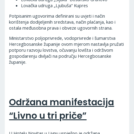
Lovačka udruga „Ljubuša“ Kupres
Potpisanim ugovorima definirani su uvjeti i način
korištenja dodijeljenih sredstava, način plaćanja, kao i
ostala međusobna prava i obveze ugovornih strana.
Ministarstvo poljoprivrede, vodoprivrede i šumarstva
Hercegbosanske županije ovom mjerom nastavlja pružati
potporu razvoju lovstva, očuvanju lovišta i održivom
gospodarenju divljači na području Hercegbosanske
županije.
Održana manifestacija
“Livno u tri priče”
U Hotelu Novitas u Livnu uspješno je održana