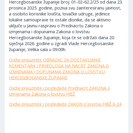
Hercegbosanske županije broj: 01-02-62.2/25 od dana 23.
prosinca 2025. godine, poziva svu zainteresiranu javnost,
a osobito korisnike lovišta, lovačke udruge, jedinice
lokalne samouprave te ostale dionike, da se aktivno
uključe u Javnu raspravu o Prednacrtu Zakona o
izmjenama i dopunama Zakona o lovstvu
Hercegbosanske županije, koja će se održati dana 20.
siječnja 2026. godine u zgradi Vlade Hercegbosanske
županije, Velika sala u 09:00h.
Ovdje preuzmite OBRAZAC ZA DOSTAVLJANJE
KOMENTARA I PRIJEDLOGA NA NACRT ZAKONA O
IZMJENAMA I DOPUNAMA ZAKONA O LOVSTVU
HERCEGBOSANSKE ŽUPANIJE
Ovdje preuzmite i pogledajte Prednacrt ZAKONA o
izmjenama Zakona o lovstvu HBŽ
Ovdje preuzmite i pogledajte ZAKON o lovstvu HBŽ 6-24