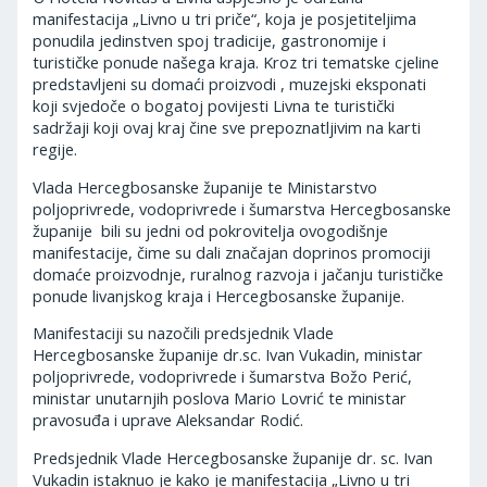
manifestacija „Livno u tri priče“, koja je posjetiteljima
ponudila jedinstven spoj tradicije, gastronomije i
turističke ponude našega kraja. Kroz tri tematske cjeline
predstavljeni su domaći proizvodi , muzejski eksponati
koji svjedoče o bogatoj povijesti Livna te turistički
sadržaji koji ovaj kraj čine sve prepoznatljivim na karti
regije.
Vlada Hercegbosanske županije te Ministarstvo
poljoprivrede, vodoprivrede i šumarstva Hercegbosanske
županije bili su jedni od pokrovitelja ovogodišnje
manifestacije, čime su dali značajan doprinos promociji
domaće proizvodnje, ruralnog razvoja i jačanju turističke
ponude livanjskog kraja i Hercegbosanske županije.
Manifestaciji su nazočili predsjednik Vlade
Hercegbosanske županije dr.sc. Ivan Vukadin, ministar
poljoprivrede, vodoprivrede i šumarstva Božo Perić,
ministar unutarnjih poslova Mario Lovrić te ministar
pravosuđa i uprave Aleksandar Rodić.
Predsjednik Vlade Hercegbosanske županije dr. sc. Ivan
Vukadin istaknuo je kako je manifestacija „Livno u tri