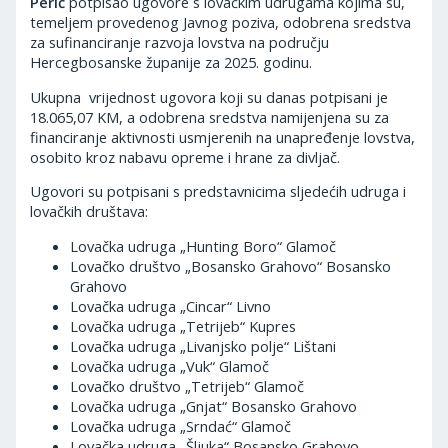
Perić
potpisao ugovore s lovačkim udrugama kojima su,
temeljem provedenog Javnog poziva, odobrena sredstva
za sufinanciranje razvoja lovstva na području
Hercegbosanske županije za 2025. godinu.
Ukupna vrijednost ugovora koji su danas potpisani je
18.065,07 KM, a odobrena sredstva namijenjena su za
financiranje aktivnosti usmjerenih na unapređenje lovstva,
osobito kroz nabavu opreme i hrane za divljač.
Ugovori su potpisani s predstavnicima sljedećih udruga i
lovačkih društava:
Lovačka udruga „Hunting Boro“ Glamoč
Lovačko društvo „Bosansko Grahovo“ Bosansko
Grahovo
Lovačka udruga „Cincar“ Livno
Lovačka udruga „Tetrijeb“ Kupres
Lovačka udruga „Livanjsko polje“ Lištani
Lovačka udruga „Vuk“ Glamoč
Lovačko društvo „Tetrijeb“ Glamoč
Lovačka udruga „Gnjat“ Bosansko Grahovo
Lovačka udruga „Srndać“ Glamoč
Lovačka udruga „Šljuka“ Bosansko Grahovo