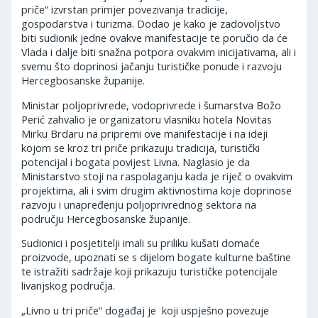
priče“ izvrstan primjer povezivanja tradicije,
gospodarstva i turizma. Dodao je kako je zadovoljstvo
biti sudionik jedne ovakve manifestacije te poručio da će
Vlada i dalje biti snažna potpora ovakvim inicijativama, ali i
svemu što doprinosi jačanju turističke ponude i razvoju
Hercegbosanske županije.
Ministar poljoprivrede, vodoprivrede i šumarstva Božo
Perić zahvalio je organizatoru vlasniku hotela Novitas
Mirku Brdaru na pripremi ove manifestacije i na ideji
kojom se kroz tri priče prikazuju tradicija, turistički
potencijal i bogata povijest Livna. Naglasio je da
Ministarstvo stoji na raspolaganju kada je riječ o ovakvim
projektima, ali i svim drugim aktivnostima koje doprinose
razvoju i unapređenju poljoprivrednog sektora na
području Hercegbosanske županije.
Sudionici i posjetitelji imali su priliku kušati domaće
proizvode, upoznati se s dijelom bogate kulturne baštine
te istražiti sadržaje koji prikazuju turističke potencijale
livanjskog područja.
„Livno u tri priče“ događaj je koji uspješno povezuje