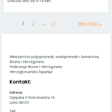
034/200-364, od 9-14 sati.
1
2
…
17
Next Page
→
Ministarstvo poljoprivrede, vodoprivrede i šumarstva,
Bosna i Hercegovina
Federacija Bosne i Hercegovine
Hercegbosanska županija
Kontakt:
Adresa:
Stjepana II Kotromanića 16
Livno 80101
Tel: