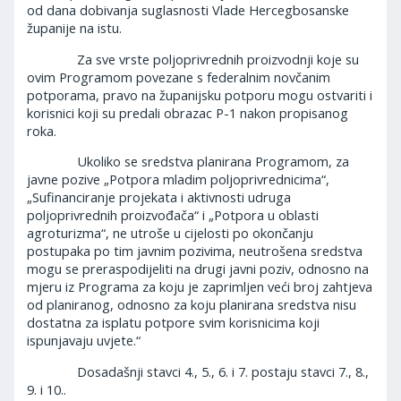
od dana dobivanja suglasnosti Vlade Hercegbosanske
županije na istu.
Za sve vrste poljoprivrednih proizvodnji koje su
ovim Programom povezane s federalnim novčanim
potporama, pravo na županijsku potporu mogu ostvariti i
korisnici koji su predali obrazac P-1 nakon propisanog
roka.
Ukoliko se sredstva planirana Programom, za
javne pozive „Potpora mladim poljoprivrednicima“,
„Sufinanciranje projekata i aktivnosti udruga
poljoprivrednih proizvođača“ i „Potpora u oblasti
agroturizma“, ne utroše u cijelosti po okončanju
postupaka po tim javnim pozivima, neutrošena sredstva
mogu se preraspodijeliti na drugi javni poziv, odnosno na
mjeru iz Programa za koju je zaprimljen veći broj zahtjeva
od planiranog, odnosno za koju planirana sredstva nisu
dostatna za isplatu potpore svim korisnicima koji
ispunjavaju uvjete.“
Dosadašnji stavci 4., 5., 6. i 7. postaju stavci 7., 8.,
9. i 10..