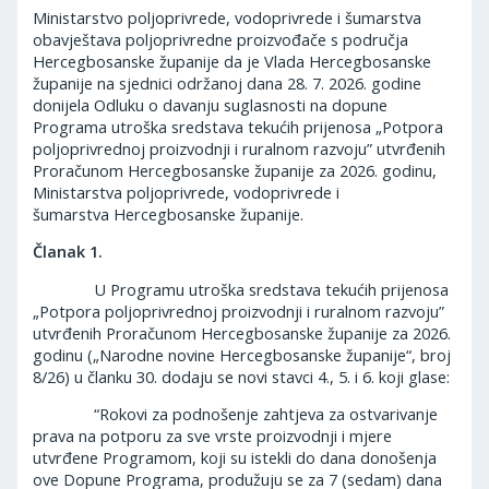
Ministarstvo poljoprivrede, vodoprivrede i šumarstva
obavještava poljoprivredne proizvođače s područja
Hercegbosanske županije da je Vlada Hercegbosanske
županije na sjednici održanoj dana 28. 7. 2026. godine
donijela Odluku o davanju suglasnosti na dopune
Programa utroška sredstava tekućih prijenosa „Potpora
poljoprivrednoj proizvodnji i ruralnom razvoju” utvrđenih
Proračunom Hercegbosanske županije za 2026. godinu,
Ministarstva poljoprivrede, vodoprivrede i
šumarstva Hercegbosanske županije.
Članak 1.
U Programu utroška sredstava tekućih prijenosa
„Potpora poljoprivrednoj proizvodnji i ruralnom razvoju”
utvrđenih Proračunom Hercegbosanske županije za 2026.
godinu („Narodne novine Hercegbosanske županije“, broj
8/26) u članku 30. dodaju se novi stavci 4., 5. i 6. koji glase:
“Rokovi za podnošenje zahtjeva za ostvarivanje
prava na potporu za sve vrste proizvodnji i mjere
utvrđene Programom, koji su istekli do dana donošenja
ove Dopune Programa, produžuju se za 7 (sedam) dana