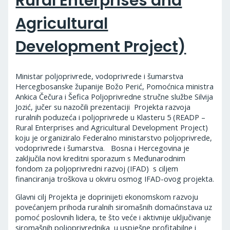
Rural Enterprises and
Agricultural
Development Project)
Ministar poljoprivrede, vodoprivrede i šumarstva
Hercegbosanske županije Božo Perić, Pomoćnica ministra
Ankica Čečura i Šefica Poljoprivredne stručne službe Silvija
Jozić, jučer su nazočili prezentaciji Projekta razvoja
ruralnih poduzeća i poljoprivrede u Klasteru 5 (READP –
Rural Enterprises and Agricultural Development Project)
koju je organiziralo Federalno ministarstvo poljoprivrede,
vodoprivrede i šumarstva. Bosna i Hercegovina je
zaključila novi kreditni sporazum s Međunarodnim
fondom za poljoprivredni razvoj (IFAD) s ciljem
financiranja troškova u okviru osmog IFAD-ovog projekta.
Glavni cilj Projekta je doprinijeti ekonomskom razvoju
povećanjem prihoda ruralnih siromašnih domaćinstava uz
pomoć poslovnih lidera, te što veće i aktivnije uključivanje
siromašnih poljoprivrednika u uspješne profitabilne i