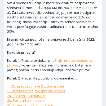
Svaki podnositelj prijave može aplicirati za bespovratna
sredstva u iznosu od 20.000 KM do 200.000 KM (bez PDV-
a). Za svaku investiciju podnositelj prijave mora osigurati
vlastito sufinanciranje u iznosu od minimalno 35% od
ukupnog iznosa investicije, izuzev za sektor proizvodnje
voća i povrća gdje vlastito sufinanciranje iznosi minimalno
30%.
Krajnji rok za podnošenje prijava je 31. siječnja 2022.
godine do 17.00 sati.
Kako se prijaviti?
Korak 1
: Pročitajte dokument
Smjernice za podnositelje
prijava
u kojem se nalaze sve informacije o kriterijima
javnog poziva, načinu popunjavanja i dostave prijave.
Korak 2
: Preuzmite potrebnu dokumentaciju
1. Obrazac za prijave (fizičke osobe)
1. Obrazac za prijave (pravne osobe)
2a. Poslovni plan narativ
2b. Poslovni plan tabela
2c. Projektni prijedlog narativ