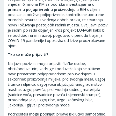
vrijedan 6 miliona KM za
podršku investicijama u
primarnu poljoprivrednu proizvodnju
u BiH s ciljem
postizanja održive poljoprivrede, kontrolirane upotrebe
prirodnih resursa i uvođenja dobrih praksi, te stvaranja
novih i očuvanja postojećih radnih mjesta. Ovaj javni poziv
je sedmi po redu objavljen kroz projekt EU4AGRI kako bi
se podržao ruralni razvoj, pogotovo u periodu trajanja
COVID-19 pandemije i oporavka od krize prouzrokovane
njom.
Tko se može prijaviti?
Na javni poziv se mogu prijaviti fizičke osobe,
obrti/poduzetnici, zadruge i poduzeća koja se aktivno
bave primarnom poljoprivrednom proizvodnjom u
sektorima: proizvodnja mlijeka, proizvodnja mesa, uzgoj
žitarica i uljarica, uzgoj voća uključujući vinogradarstvo i
masline, uzgoj povrća, proizvodnja sadnog materijala
(sadnice voća, presadnice povrća i sjemenski krumpir),
proizvodnja jaja, uzgoj ribe, uzgoj začinskog bilja,
ljekobilja, i gljiva i proizvodnja meda.
Podnositelji mogu podnijeti prijave isključivo samostalno.