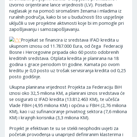
izvorno orijentirane lance vrijednosti (LV). Poseban
naglasak je na pomoći siromašnim ženama i mladima iz
ruralnih područja, kako bi se u budućnosti što uspješnije
uključili u sve projektne aktivnosti koje bi im pomogle pri
zapošljavanju i samozapošljavanju.
Projekat se financira iz sredstava IFAD kredita u
ukupnom iznosu od 11.787.000 Eura, od čega Federaciji
Bosne i Hercegovine pripada oko 60 posto odobrenih
kreditnih sredstava. Otplata kredita je planirana na 18
godina s grace periodom tri godine. Kamata po ovom
kreditu je 0,0 posto uz trošak servisiranja kredita od 0,25
posto godišnje.
Ukupna planirana vrijednost Projekta za Federaciju BiH
iznosi oko 32,5 miliona KM, a planirani iznos sredstava će
se osigurati iz IFAD kredita (13.812.463 KM), te učešća
Vlade FBiH (4,95 miliona KM) i općina u FBiH (2,76 miliona
KM), kao i uz sufinanciranje privatnog sektora (7,6 miliona
KM) i krajnjih korisnika (3,3 miliona KM).
Projekt je efektivan te su se stekli neophodni uvjeti za
početak provođenja u unaprijed definiranim klasterima i