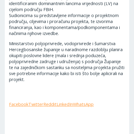
identificiranim dominantnim lancima vrijednosti (LV) na
cijelom području FBiH.
Sudionicima su predstavljene informacije o projektnom
području, ciljevima i proračunu projekta, te izvorima
financiranja, kao i komponentama/podkomponentama i
načinima njihove izvedbe.
Ministarstvo poljoprivrede, vodoprivrede i šumarstva
Hercegbosanske županije u naradnome razdoblju planira
okupiti poslovne lidere (mala i srednja poduzeća,
poljoprivredne zadruge i udruženja) s područja Županije
te na zajedničkom sastanku sa nositeljima projekta pružiti
sve potrebne informacije kako bi isti što bolje aplicirali na
projekt.
Facebook
Twitter
Reddit
LinkedIn
WhatsApp