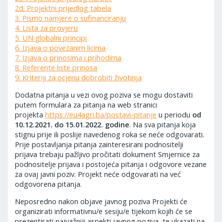
2d. Projektni prijedlog tabela
3. Pismo namjere o sufinanciranju
4. Lista za provjeru
5. UN globalni principi
6. Izjava o povezanim licima
7. Izjava o prinosima i prihodima
8. Referente liste prinosa
9. Kriteriji za ocjenu dobrobiti životinja
Dodatna pitanja u vezi ovog poziva se mogu dostaviti
putem formulara za pitanja na web stranici
projekta
https://eu4agri.ba/postavi-pitanje
u periodu
od
10.12.2021. do 15.01.2022. godine
. Na sva pitanja koja
stignu prije ili poslije navedenog roka se neće odgovarati.
Prije postavljanja pitanja zainteresirani podnositelji
prijava trebaju pažljivo pročitati dokument Smjernice za
podnositelje prijava i postojeća pitanja i odgovore vezane
za ovaj javni poziv. Projekt neće odgovarati na već
odgovorena pitanja.
Neposredno nakon objave javnog poziva Projekti će
organizirati informativnu/e sesiju/e tijekom kojih će se
prezentirati najvažniji aspekti javnog poziva, te ukazati na