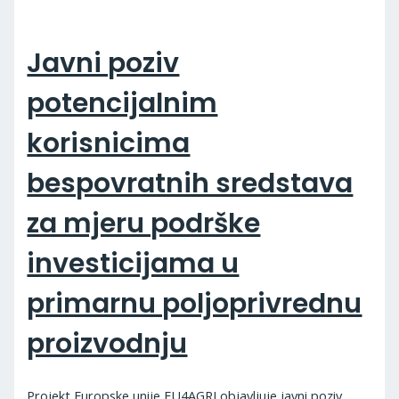
Javni poziv
potencijalnim
korisnicima
bespovratnih sredstava
za mjeru podrške
investicijama u
primarnu poljoprivrednu
proizvodnju
Projekt Europske unije EU4AGRI objavljuje javni poziv