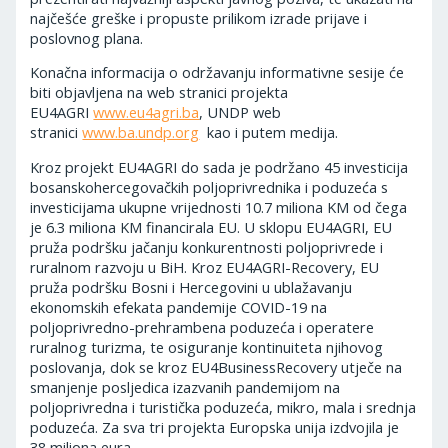
najčešće greške i propuste prilikom izrade prijave i
poslovnog plana.
Konačna informacija o održavanju informativne sesije će
biti objavljena na web stranici projekta
EU4AGRI
www.eu4agri.ba
, UNDP web
stranici
www.ba.undp.org
kao i putem medija.
Kroz projekt EU4AGRI do sada je podržano 45 investicija
bosanskohercegovačkih poljoprivrednika i poduzeća s
investicijama ukupne vrijednosti 10.7 miliona KM od čega
je 6.3 miliona KM financirala EU. U sklopu EU4AGRI, EU
pruža podršku jačanju konkurentnosti poljoprivrede i
ruralnom razvoju u BiH. Kroz EU4AGRI-Recovery, EU
pruža podršku Bosni i Hercegovini u ublažavanju
ekonomskih efekata pandemije COVID-19 na
poljoprivredno-prehrambena poduzeća i operatere
ruralnog turizma, te osiguranje kontinuiteta njihovog
poslovanja, dok se kroz EU4BusinessRecovery utječe na
smanjenje posljedica izazvanih pandemijom na
poljoprivredna i turistička poduzeća, mikro, mala i srednja
poduzeća. Za sva tri projekta Europska unija izdvojila je
38 miliona eura.