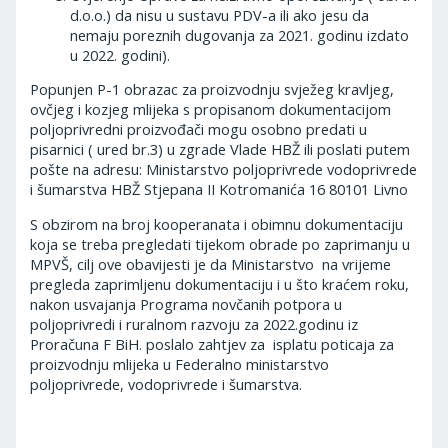
d.o.o.) da nisu u sustavu PDV-a ili ako jesu da
nemaju poreznih dugovanja za 2021. godinu izdato
u 2022. godini).
Popunjen P-1 obrazac za proizvodnju svježeg kravljeg,
ovčjeg i kozjeg mlijeka s propisanom dokumentacijom
poljoprivredni proizvođači mogu osobno predati u
pisarnici ( ured br.3) u zgrade Vlade HBŽ ili poslati putem
pošte na adresu: Ministarstvo poljoprivrede vodoprivrede
i šumarstva HBŽ Stjepana II Kotromanića 16 80101 Livno
S obzirom na broj kooperanata i obimnu dokumentaciju
koja se treba pregledati tijekom obrade po zaprimanju u
MPVŠ, cilj ove obavijesti je da Ministarstvo na vrijeme
pregleda zaprimljenu dokumentaciju i u što kraćem roku,
nakon usvajanja Programa novčanih potpora u
poljoprivredi i ruralnom razvoju za 2022.godinu iz
Proračuna F BiH. poslalo zahtjev za isplatu poticaja za
proizvodnju mlijeka u Federalno ministarstvo
poljoprivrede, vodoprivrede i šumarstva.