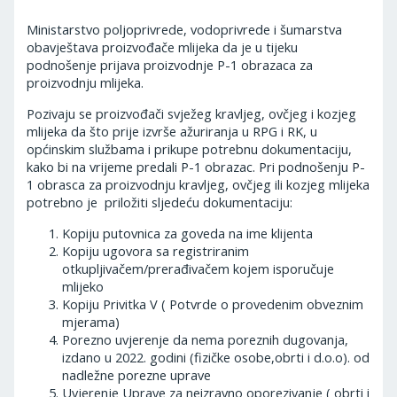
Ministarstvo poljoprivrede, vodoprivrede i šumarstva
obavještava proizvođače mlijeka da je u tijeku
podnošenje prijava proizvodnje P-1 obrazaca za
proizvodnju mlijeka.
Pozivaju se proizvođači svježeg kravljeg, ovčjeg i kozjeg
mlijeka da što prije izvrše ažuriranja u RPG i RK, u
općinskim službama i prikupe potrebnu dokumentaciju,
kako bi na vrijeme predali P-1 obrazac. Pri podnošenju P-
1 obrasca za proizvodnju kravljeg, ovčjeg ili kozjeg mlijeka
potrebno je priložiti sljedeću dokumentaciju:
Kopiju putovnica za goveda na ime klijenta
Kopiju ugovora sa registriranim
otkupljivačem/prerađivačem kojem isporučuje
mlijeko
Kopiju Privitka V ( Potvrde o provedenim obveznim
mjerama)
Porezno uvjerenje da nema poreznih dugovanja,
izdano u 2022. godini (fizičke osobe,obrti i d.o.o). od
nadležne porezne uprave
Uvjerenje Uprave za neizravno oporezivanje ( obrti i